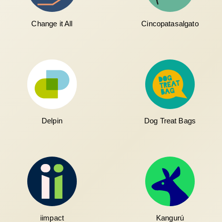
Change it All
Cincopatasalgato
Delpin
Dog Treat Bags
iimpact
Kangurú