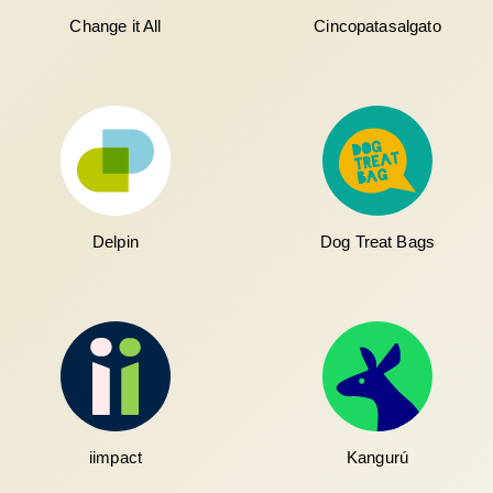
Change it All
Cincopatasalgato
Delpin
Dog Treat Bags
iimpact
Kangurú