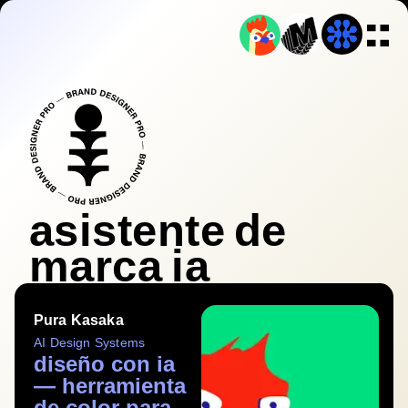
asistente de
marca ia
Pura Kasaka
AI Design Systems
diseño con ia
— herramienta
de color para