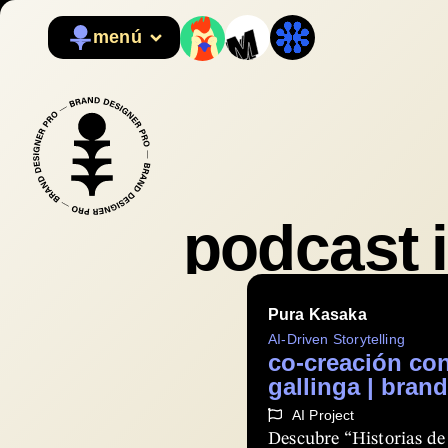
menú
podcast 
Pura Kasaka
AI-Driven Storytelling
co-creación con 
gallinga | brand
AI Project
Descubre “Historias de 