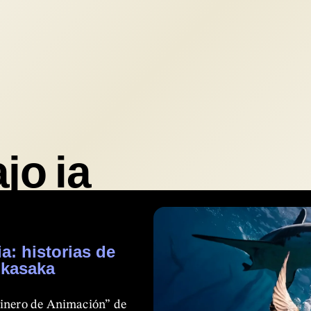
ajo ia
a: historias de
 kasaka
linero de Animación” de