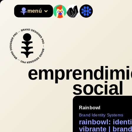
menú
emprendimi
social
Rainbowl
Brand Identity Systems
rainbowl: ident
vibrante | bran