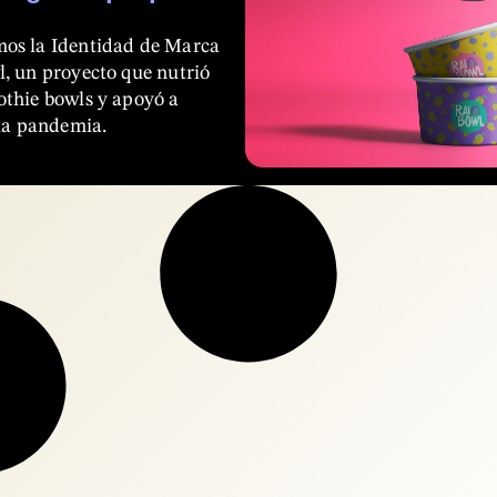
os la Identidad de Marca
, un proyecto que nutrió
thie bowls y apoyó a
 la pandemia.